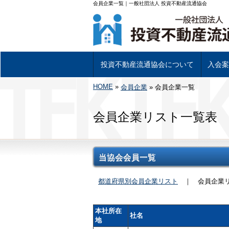
会員企業一覧｜一般社団法人 投資不動産流通協会
投資不動産流通協会について
入会案
HOME
»
投資不動産流通協会について
基幹事業について
組織図及び理事
当協会会員一覧
投資不動産専用書類について
アクセス
会員企業
»
会員企業一覧
入会に
入会手
会員企業リスト一覧表
当協会会員一覧
都道府県別会員企業リスト
｜
会員企業
本社所在
社名
地