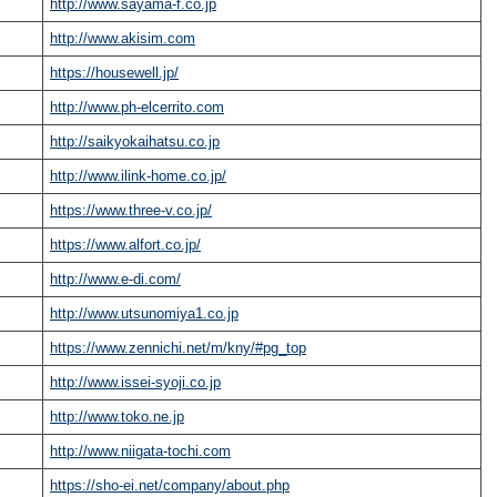
http://www.sayama-f.co.jp
http://www.akisim.com
https://housewell.jp/
http://www.ph-elcerrito.com
http://saikyokaihatsu.co.jp
http://www.ilink-home.co.jp/
https://www.three-v.co.jp/
https://www.alfort.co.jp/
http://www.e-di.com/
http://www.utsunomiya1.co.jp
https://www.zennichi.net/m/kny/#pg_top
http://www.issei-syoji.co.jp
http://www.toko.ne.jp
http://www.niigata-tochi.com
https://sho-ei.net/company/about.php