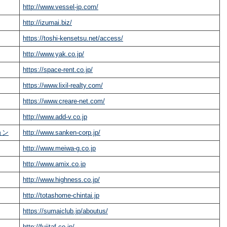
http://www.vessel-jp.com/
http://izumai.biz/
https://toshi-kensetsu.net/access/
http://www.yak.co.jp/
https://space-rent.co.jp/
https://www.lixil-realty.com/
https://www.creare-net.com/
http://www.add-v.co.jp
ョン
http://www.sanken-corp.jp/
http://www.meiwa-g.co.jp
http://www.amix.co.jp
http://www.highness.co.jp/
http://totashome-chintai.jp
https://sumaiclub.jp/aboutus/
http://fujitaf.co.jp/