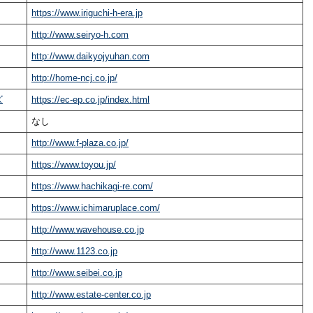
https://www.iriguchi-h-era.jp
http://www.seiryo-h.com
http://www.daikyojyuhan.com
http://home-ncj.co.jp/
ズ
https://ec-ep.co.jp/index.html
なし
http://www.f-plaza.co.jp/
https://www.toyou.jp/
https://www.hachikagi-re.com/
https://www.ichimaruplace.com/
http://www.wavehouse.co.jp
http://www.1123.co.jp
http://www.seibei.co.jp
http://www.estate-center.co.jp