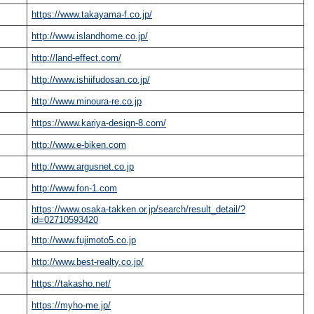
https://www.takayama-f.co.jp/
http://www.islandhome.co.jp/
http://land-effect.com/
http://www.ishiifudosan.co.jp/
http://www.minoura-re.co.jp
https://www.kariya-design-8.com/
http://www.e-biken.com
http://www.argusnet.co.jp
http://www.fon-1.com
https://www.osaka-takken.or.jp/search/result_detail/?
id=02710593420
http://www.fujimoto5.co.jp
http://www.best-realty.co.jp/
https://takasho.net/
https://myho-me.jp/