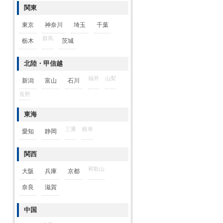
関東
東京
神奈川
埼玉
千葉
群馬
栃木
茨城
北陸・甲信越
福井
山梨
新潟
富山
石川
長野
東海
三重
岐阜
愛知
静岡
関西
和歌山
大阪
兵庫
京都
奈良
滋賀
中国