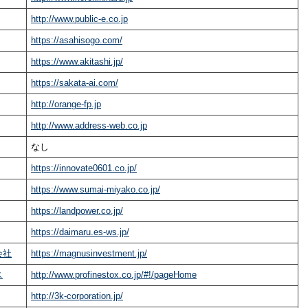
http://www.public-e.co.jp
https://asahisogo.com/
https://www.akitashi.jp/
https://sakata-ai.com/
http://orange-fp.jp
http://www.address-web.co.jp
なし
https://innovate0601.co.jp/
https://www.sumai-miyako.co.jp/
https://landpower.co.jp/
https://daimaru.es-ws.jp/
会社
https://magnusinvestment.jp/
ス
http://www.profinestox.co.jp/#!/pageHome
http://3k-corporation.jp/