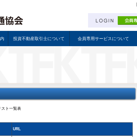
内
投資不動産取引士について
会員専用サービスについて
Gate.
DFA
ついて
続き
投資不動産取引士について
試験日程と受験申し込み
資格試験 学習教材について
投資不動産取引士 資格証
会員専用サービスについて
投資物件情報配信サービス
月刊不動産投資ジャーナル
ADR調停人研修
協賛団体資格 建物検査士
リフォーム監理士協会
リスト一覧表
URL