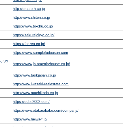
http://create-h.co.jp
http://www.shiten.co.jp
https://www.to-chu.co.jp/
https://sakurajokyo.co.jp/
https://for-rea.co.jp/
https://www.samplefudousan.com
ーハウ
https://www.ja-amenityhouse.co.jp/
http://www.taskjapan.co.jp
http://www.iwasaki-realestate.com
http://www.machikado.co.jp
https://cube2002.com/
https://www.otakarabako.com/company/
http://www.heiwa-f.jp/