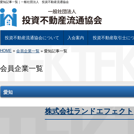
愛知記事一覧｜一般社団法人 投資不動産流通協会
投資不動産流通協会について
入会案内
投資不動産取引士に
HOME
»
投資不動産流通協会について
基幹事業について
組織図及び理事
当協会会員一覧
投資不動産専用書類について
アクセス
会員企業一覧
»
愛知記事一覧
入会について
入会手続き
投資不動産取引士につい
試験日程と受験申し込み
資格試験 学習教材につ
投資不動産取引士 資格
会員企業一覧
愛知
株式会社ランドエフェクト