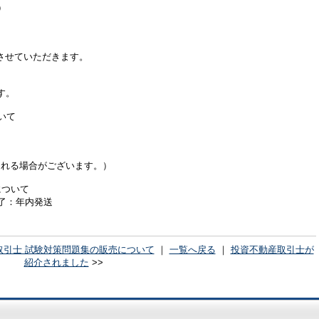
）
させていただきます。
す。
いて
遅れる場合がございます。）
について
完了：年内発送
引士 試験対策問題集の販売について
｜
一覧へ戻る
｜
投資不動産取引士が
紹介されました
>>