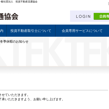
一般社団法人 投資不動産流通協会
内
投資不動産取引士について
会員専用サービスについて
Gate.
DFA
ついて
続き
冬季休暇のお知らせ
投資不動産取引士について
試験日程と受験申し込み
資格試験 学習教材について
投資不動産取引士 資格証
会員専用サービスについて
投資物件情報配信サービス
月刊不動産投資ジャーナル
ADR調停人研修
協賛団体資格 建物検査士
リフォーム監理士協会
させていただきます。
了承いただきますよう、お願い申し上げます。