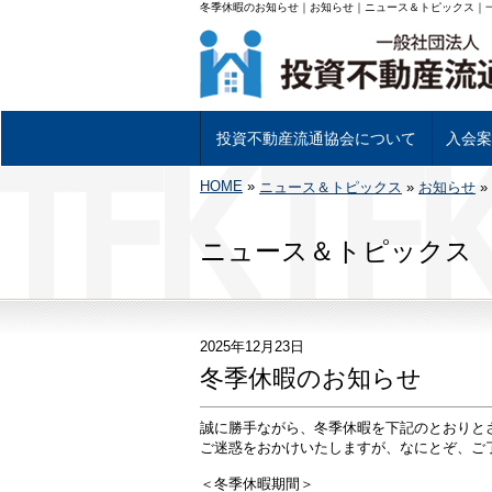
冬季休暇のお知らせ｜お知らせ｜ニュース＆トピックス｜
投資不動産流通協会について
入会案
HOME
»
投資不動産流通協会について
基幹事業について
組織図及び理事
当協会会員一覧
投資不動産専用書類について
アクセス
ニュース＆トピックス
»
お知らせ
入会に
入会手
»
ニュース＆トピックス
2025年12月23日
冬季休暇のお知らせ
誠に勝手ながら、冬季休暇を下記のとおりと
ご迷惑をおかけいたしますが、なにとぞ、ご
＜冬季休暇期間＞