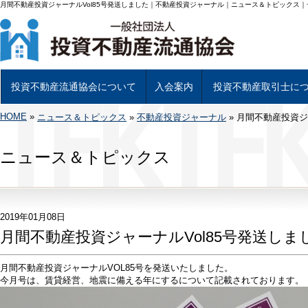
月間不動産投資ジャーナルVol85号発送しました｜不動産投資ジャーナル｜ニュース＆トピックス
投資不動産流通協会について
入会案内
投資不動産取引士に
HOME
»
投資不動産流通協会について
基幹事業について
組織図及び理事
当協会会員一覧
投資不動産専用書類について
アクセス
ニュース＆トピックス
»
不動産投資ジャーナル
入会について
入会手続き
投資不動産取引士につい
試験日程と受験申し込み
資格試験 学習教材につ
投資不動産取引士 資格
»
月間不動産投資ジ
ニュース＆トピックス
2019年01月08日
月間不動産投資ジャーナルVol85号発送しま
月間不動産投資ジャーナルVOL85号を発送いたしました。
今月号は、賃貸経営、地震に備える年にするに
ついて記載されております。