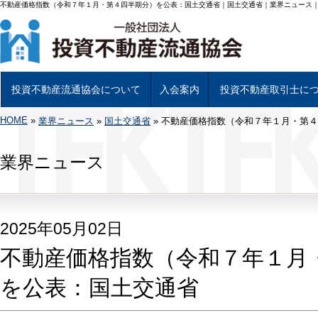
不動産価格指数（令和７年１月・第４四半期分）を公表：国土交通省｜国土交通省｜業界ニュース
投資不動産流通協会について
入会案内
投資不動産取引士に
HOME
»
投資不動産流通協会について
基幹事業について
組織図及び理事
当協会会員一覧
投資不動産専用書類について
アクセス
業界ニュース
»
国土交通省
»
入会について
入会手続き
不動産価格指数（令和７年１月・第４
投資不動産取引士につい
試験日程と受験申し込み
資格試験 学習教材につ
投資不動産取引士 資格
業界ニュース
2025年05月02日
不動産価格指数（令和７年１月
を公表：国土交通省