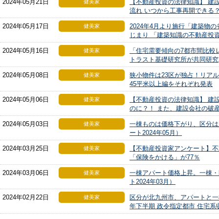
2024年05月21日
【不動産投資の法律知識】 建
健美家
流れ いつから工事再開できる
2024年05月17日
2024年4月より施行「建築物の
健美家
じまり 「建築知識の不動産投資
2024年05月16日
「住宅需要傾向の7都市間比較
健美家
トラスト基礎研究所が共同研究
2024年05月08日
狭小物件は23区が独占！リア
健美家
45平米以上編をそれぞれ発表
2024年05月06日
【不動産投資の法律知識】 建
健美家
のに？！ また、建設会社の破
2024年05月03日
一棟ものは価格下がり、区分は
健美家
ート2024年05月）
2024年03月25日
【不動産投資家アンケート】不
健美家
「保険をかける」が77％
2024年03月06日
一棟アパート価格上昇。一棟・
健美家
ト2024年03月）
2024年02月22日
区分が北九州市、アパートと一棟
健美家
年下半期 政令指定都市 住宅系