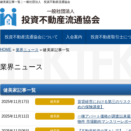
健美家記事一覧｜一般社団法人 投資不動産流通協会
投資不動産流通協会について
入会案内
投資不動産取引士に
HOME
»
投資不動産流通協会について
基幹事業について
組織図及び理事
当協会会員一覧
投資不動産専用書類について
アクセス
業界ニュース
»
健美家記事一覧
入会について
入会手続き
投資不動産取引士につい
試験日程と受験申し込み
資格試験 学習教材につ
投資不動産取引士 資格
業界ニュース
健美家記事一覧
2025年11月17日
賃貸経営における第三のリスク
健美家
めの保険講座】
2025年11月11日
一棟アパート価格が調査以来最高
健美家
物件 市場動向マンスリーレポート 」
2025年11月06日
【不動産投資の落とし穴】 「
健美家