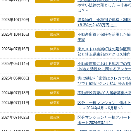
やすい法律の落とし穴 ～非弁
は？～
2025年10月20日
収益物件、全種別で価格・利回
健美家
+8.3%の2,463万円に。
2025年10月16日
不動産所得と保険を活用した節
健美家
美家
2025年07月16日
東京メトロ有楽町線の延伸区間
健美家
部と埼玉県東部のアクセス性向
2025年05月14日
不動産市場における地方での課
健美家
中/地方活性化に関するアンケ
2025年05月08日
実は9割が「家賃はクレカで払
健美家
びでも6割がクレカ払い可否を
2024年07月18日
不動産投資家の"入居者募集の
健美家
2024年07月11日
区分・一棟マンション、価格上
健美家
ト ＜2024年4月～6月期＞)
2024年07月02日
区分マンションと一棟アパート
健美家
ポート2024年07月）