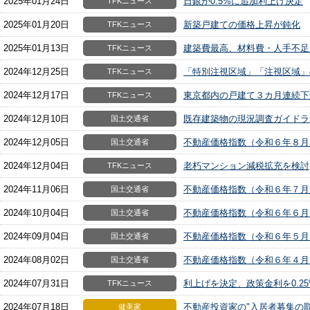
2025年01月24日
日銀が0.5%に追加利上げ決定
TFKニュース
2025年01月20日
新築戸建ての価格上昇が鈍化
TFKニュース
2025年01月13日
建築費最高、材料費・人手不足
TFKニュース
2024年12月25日
「特別注視区域」「注視区域」
TFKニュース
2024年12月17日
東京都内の戸建て３カ月連続下
TFKニュース
2024年12月10日
既存建築物の現況調査ガイドラ
国土交通省
2024年12月05日
不動産価格指数（令和６年８月
国土交通省
2024年12月04日
老朽マンション減税拡充を検討
TFKニュース
2024年11月06日
不動産価格指数（令和６年７月
国土交通省
2024年10月04日
不動産価格指数（令和６年６月
国土交通省
2024年09月04日
不動産価格指数（令和６年５月
国土交通省
2024年08月02日
不動産価格指数（令和６年４月
国土交通省
2024年07月31日
利上げを決定、政策金利を0.2
TFKニュース
2024年07月18日
不動産投資家の"入居者募集の
健美家