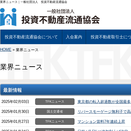
業界ニュース｜一般社団法人 投資不動産流通協会
投資不動産流通協会について
入会案内
投資不動産取引士に
HOME
»
投資不動産流通協会について
基幹事業について
組織図及び理事
当協会会員一覧
投資不動産専用書類について
アクセス
業界ニュース
入会について
入会手続き
投資不動産取引士につい
試験日程と受験申し込み
資格試験 学習教材につ
投資不動産取引士 資格
業界ニュース
最新情報
2025年02月03日
東京都の転入超過数が全国最多
TFKニュース
2025年01月30日
リバースモーゲージ無利子で高
国土交通省
2025年01月27日
マンション賃料7年連続上昇
TFKニュース